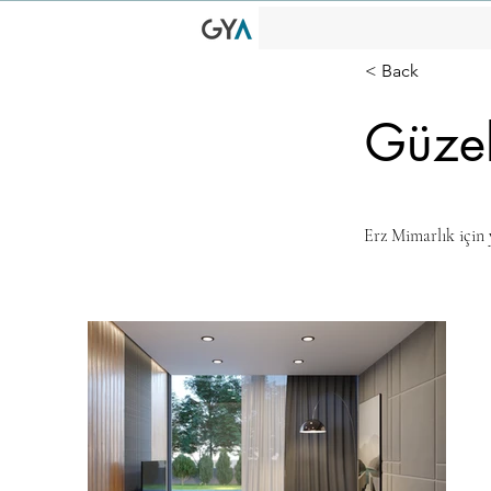
< Back
Güzel
Erz Mimarlık için 