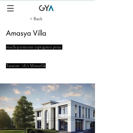
< Back
Amasya Villa
örselleştirmesini yaptığımız proje.
Tasarım: AEA Mimarlik